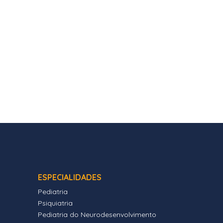
ESPECIALIDADES
Pediatria
Psiquiatria
Pediatria do Neurodesenvolvimento