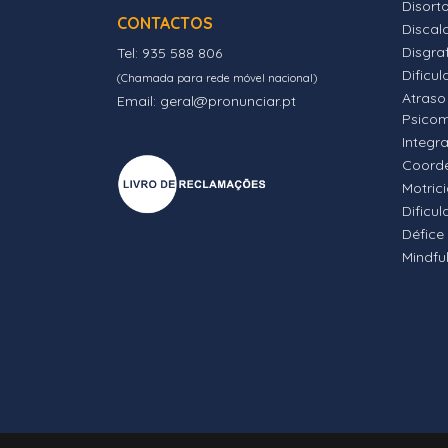
Disort
CONTACTOS
Discalc
Disgra
Tel: 935 588 806
Dificul
(Chamada para rede móvel nacional)
Atraso
Email: geral@pronunciar.pt
Psico
Integr
Coord
Motric
Dificu
Défice
Mindfu