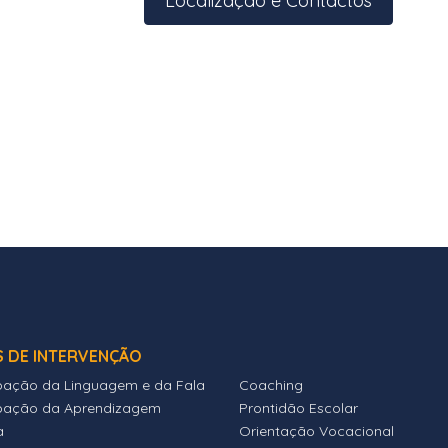
Localização e Contactos
S DE INTERVENÇÃO
bação da Linguagem e da Fala
Coaching
bação da Aprendizagem
Prontidão Escolar
a
Orientação Vocacional