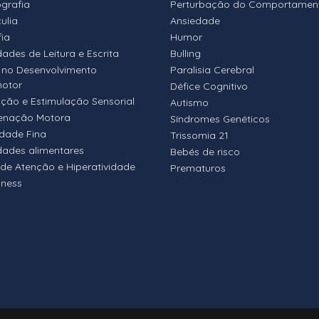
ografia
Perturbação do Comportamen
ulia
Ansiedade
fia
Humor
dades de Leitura e Escrita
Bulling
 no Desenvolvimento
Paralisia Cerebral
motor
Défice Cognitivo
ação e Estimulação Sensorial
Autismo
enação Motora
Síndromes Genéticos
idade Fina
Trissomia 21
ldades alimentares
Bebés de risco
 de Atenção e Hiperatividade
Prematuros
lness