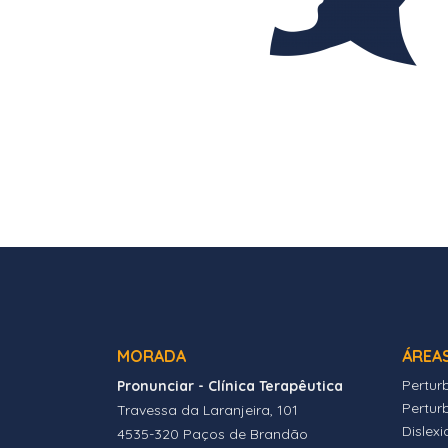
MORADA
ÁREA
Pertur
Pronunciar - Clínica Terapêutica
Pertur
Travessa da Laranjeira, 101
Dislexi
4535-320 Paços de Brandão