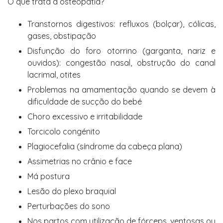
O que trata a osteopatia?
Transtornos digestivos: refluxos (bolçar), cólicas,
gases, obstipação
Disfunção do foro otorrino (garganta, nariz e
ouvidos): congestão nasal, obstrução do canal
lacrimal, otites
Problemas na amamentação quando se devem à
dificuldade de sucção do bebé
Choro excessivo e irritabilidade
Torcicolo congénito
Plagiocefalia (síndrome da cabeça plana)
Assimetrias no crânio e face
Má postura
Lesão do plexo braquial
Perturbações do sono
Nos partos com utilização de fórceps, ventosas ou