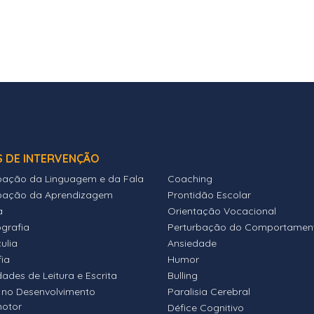
S DE INTERVENÇÃO
bação da Linguagem e da Fala
Coaching
bação da Aprendizagem
Prontidão Escolar
a
Orientação Vocacional
ografia
Perturbação do Comportamen
ulia
Ansiedade
fia
Humor
dades de Leitura e Escrita
Bulling
 no Desenvolvimento
Paralisia Cerebral
motor
Défice Cognitivo