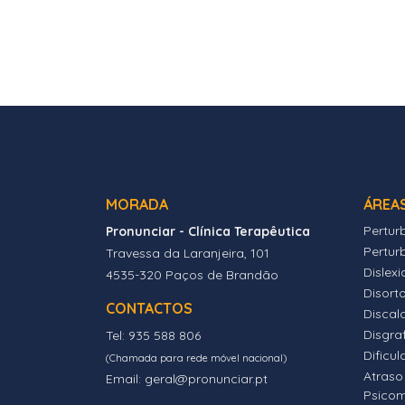
MORADA
ÁREA
Pertur
Pronunciar - Clínica Terapêutica
Pertur
Travessa da Laranjeira, 101
Dislexi
4535-320 Paços de Brandão
Disort
CONTACTOS
Discalc
Disgra
Tel: 935 588 806
Dificul
(Chamada para rede móvel nacional)
Atraso
Email: geral@pronunciar.pt
Psico