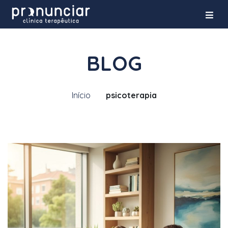
BLOG
Início
psicoterapia