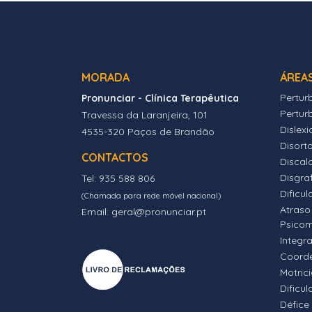
MORADA
ÁREA
Pertur
Pronunciar - Clínica Terapêutica
Pertur
Travessa da Laranjeira, 101
Dislexi
4535-320 Paços de Brandão
Disort
CONTACTOS
Discalc
Disgra
Tel: 935 588 806
Dificul
(Chamada para rede móvel nacional)
Atraso
Email: geral@pronunciar.pt
Psico
Integr
Coord
Motric
Dificu
Défice