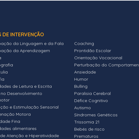
S DE INTERVENÇÃO
bação da Linguagem e da Fala
Coaching
bação da Aprendizagem
Prontidão Escolar
a
Orientação Vocacional
ografia
Perturbação do Comportamen
ulia
Ansiedade
fia
Humor
dades de Leitura e Escrita
Bulling
 no Desenvolvimento
Paralisia Cerebral
motor
Défice Cognitivo
ação e Estimulação Sensorial
Autismo
enação Motora
Síndromes Genéticos
idade Fina
Trissomia 21
ldades alimentares
Bebés de risco
 de Atenção e Hiperatividade
Prematuros