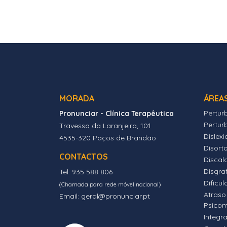
MORADA
ÁREA
Pertur
Pronunciar - Clínica Terapêutica
Pertur
Travessa da Laranjeira, 101
Dislexi
4535-320 Paços de Brandão
Disort
CONTACTOS
Discalc
Disgra
Tel: 935 588 806
Dificul
(Chamada para rede móvel nacional)
Atraso
Email: geral@pronunciar.pt
Psico
Integr