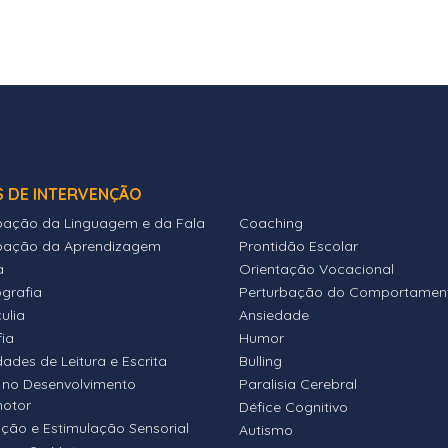
S DE INTERVENÇÃO
bação da Linguagem e da Fala
Coaching
bação da Aprendizagem
Prontidão Escolar
a
Orientação Vocacional
ografia
Perturbação do Comportamen
ulia
Ansiedade
fia
Humor
dades de Leitura e Escrita
Bulling
 no Desenvolvimento
Paralisia Cerebral
motor
Défice Cognitivo
ação e Estimulação Sensorial
Autismo