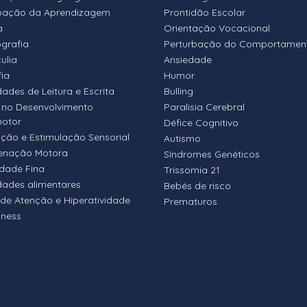
bação da Aprendizagem
Prontidão Escolar
a
Orientação Vocacional
ografia
Perturbação do Comportamen
ulia
Ansiedade
fia
Humor
dades de Leitura e Escrita
Bulling
 no Desenvolvimento
Paralisia Cerebral
motor
Défice Cognitivo
ação e Estimulação Sensorial
Autismo
enação Motora
Síndromes Genéticos
idade Fina
Trissomia 21
ldades alimentares
Bebés de risco
 de Atenção e Hiperatividade
Prematuros
lness