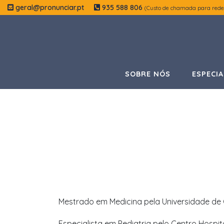
geral@pronunciar.pt
935 588 806
(Custo de chamada para rede
SOBRE NÓS
ESPECIA
Mestrado em Medicina pela Universidade de
Especialista em Pediatria pelo Centro Hospit