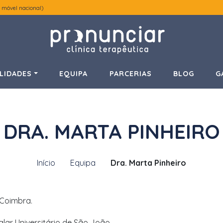
 móvel nacional)
LIDADES
EQUIPA
PARCERIAS
BLOG
G
DRA. MARTA PINHEIRO
Início
Equipa
Dra. Marta Pinheiro
 Coimbra.
alar Universitário de São João.