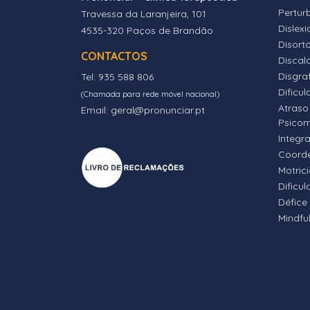
Pertur
Travessa da Laranjeira, 101
Dislexi
4535-320 Paços de Brandão
Disort
CONTACTOS
Discalc
Disgra
Tel: 935 588 806
Dificul
(Chamada para rede móvel nacional)
Atraso
Email: geral@pronunciar.pt
Psico
Integr
Coord
Motric
Dificu
Défice
Mindfu